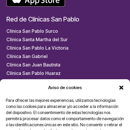
Red de Clínicas San Pablo
Clínica San Pablo Surco
Clínica Santa Martha del Sur
Clínica San Pablo La Victoria
Clínica San Gabriel
Clínica San Juan Bautista
Clínica San Pablo Huaraz
Clínica San Pablo Trujillo
Aviso de cookies
Clínica San Pablo Arequipa
Chacarilla – Medicina Física y Rehabilitación
Para ofrecer las mejores experiencias, utilizamos tecnologías
como las cookies para almacenar y/o acceder a la información
del dispositivo. El consentimiento de estas tecnologías nos
Unidades San Pablo
permitirá procesar datos como el comportamiento de navegación
o las identificaciones únicas en este sitio. No consentir o retirar el
Ambulancias Cardiomóvil