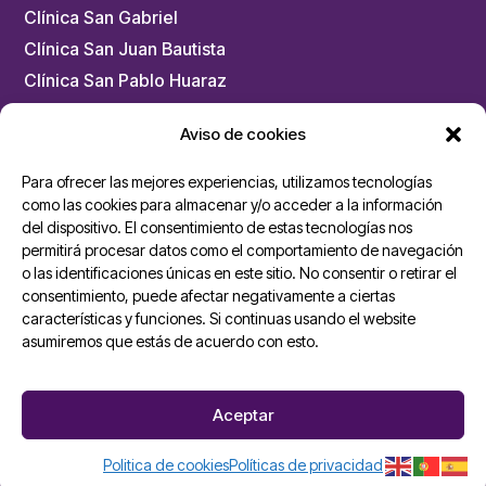
Clínica San Gabriel
Clínica San Juan Bautista
Clínica San Pablo Huaraz
Clínica San Pablo Trujillo
Aviso de cookies
Clínica San Pablo Arequipa
Chacarilla – Medicina Física y Rehabilitación
Para ofrecer las mejores experiencias, utilizamos tecnologías
como las cookies para almacenar y/o acceder a la información
del dispositivo. El consentimiento de estas tecnologías nos
Unidades San Pablo
permitirá procesar datos como el comportamiento de navegación
o las identificaciones únicas en este sitio. No consentir o retirar el
Ambulancias Cardiomóvil
consentimiento, puede afectar negativamente a ciertas
características y funciones. Si continuas usando el website
Dermoesthetik San Pablo
asumiremos que estás de acuerdo con esto.
Medik Center San Pablo – Los Olivos
San Pablo Salud
Aceptar
Diagnóstico por Imágenes Tomomedic
Qualab
Politica de cookies
Políticas de privacidad