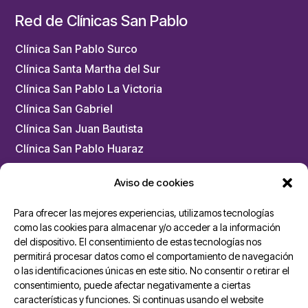
Red de Clínicas San Pablo
Clínica San Pablo Surco
Clínica Santa Martha del Sur
Clínica San Pablo La Victoria
Clínica San Gabriel
Clínica San Juan Bautista
Clínica San Pablo Huaraz
Clínica San Pablo Trujillo
Aviso de cookies
Clínica San Pablo Arequipa
Chacarilla – Medicina Física y Rehabilitación
Para ofrecer las mejores experiencias, utilizamos tecnologías
como las cookies para almacenar y/o acceder a la información
del dispositivo. El consentimiento de estas tecnologías nos
Unidades San Pablo
permitirá procesar datos como el comportamiento de navegación
o las identificaciones únicas en este sitio. No consentir o retirar el
Ambulancias Cardiomóvil
consentimiento, puede afectar negativamente a ciertas
características y funciones. Si continuas usando el website
Dermoesthetik San Pablo